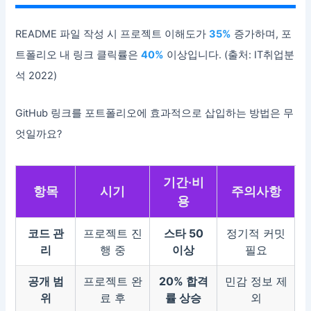
README 파일 작성 시 프로젝트 이해도가
35%
증가하며, 포
트폴리오 내 링크 클릭률은
40%
이상입니다. (출처: IT취업분
석 2022)
GitHub 링크를 포트폴리오에 효과적으로 삽입하는 방법은 무
엇일까요?
기간·비
항목
시기
주의사항
용
코드 관
프로젝트 진
스타 50
정기적 커밋
리
행 중
이상
필요
공개 범
프로젝트 완
20% 합격
민감 정보 제
위
료 후
률 상승
외