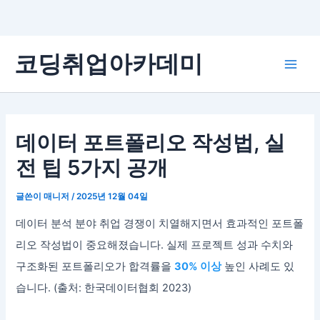
콘
코딩취업아카데미
텐
Main
츠
로
Men
건
너
데이터 포트폴리오 작성법, 실
뛰
전 팁 5가지 공개
기
글쓴이
매니저
/
2025년 12월 04일
데이터 분석 분야 취업 경쟁이 치열해지면서 효과적인 포트폴
리오 작성법이 중요해졌습니다. 실제 프로젝트 성과 수치와
구조화된 포트폴리오가 합격률을
30% 이상
높인 사례도 있
습니다. (출처: 한국데이터협회 2023)