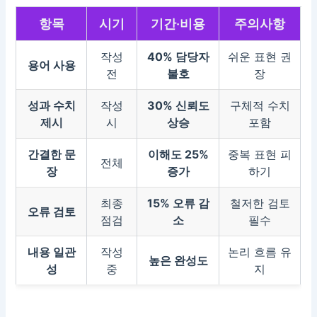
항목
시기
기간·비용
주의사항
작성
40% 담당자
쉬운 표현 권
용어 사용
전
불호
장
성과 수치
작성
30% 신뢰도
구체적 수치
제시
시
상승
포함
간결한 문
이해도 25%
중복 표현 피
전체
장
증가
하기
최종
15% 오류 감
철저한 검토
오류 검토
점검
소
필수
내용 일관
작성
논리 흐름 유
높은 완성도
성
중
지