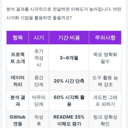
분석 결과를 시각적으로 전달하면 이해도가 높아집니다. 어떤
시각화 기법을 활용하면 좋을까요?
항목
시기
기간·비용
주의사항
초기
프로젝
목표 명확화
작성
3~6개월
트 소개
필수
시
데이터
중간
도구 활용 능
20% 시간 단축
처리
단계
력 강조
분석 결
마무리
60% 시각화 활
과도한 그래
과
단계
용
프 피하기
GitHub
작성
README 35%
링크 정확성
연동
후
이해도 증가
확인