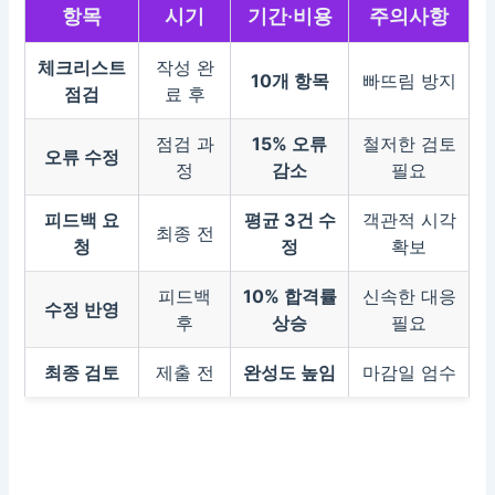
항목
시기
기간·비용
주의사항
체크리스트
작성 완
10개 항목
빠뜨림 방지
점검
료 후
점검 과
15% 오류
철저한 검토
오류 수정
정
감소
필요
피드백 요
평균 3건 수
객관적 시각
최종 전
청
정
확보
피드백
10% 합격률
신속한 대응
수정 반영
후
상승
필요
최종 검토
제출 전
완성도 높임
마감일 엄수