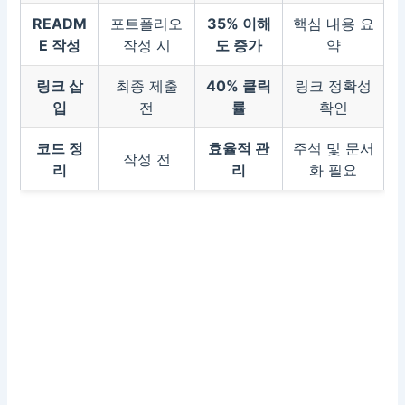
READM
포트폴리오
35% 이해
핵심 내용 요
E 작성
작성 시
도 증가
약
링크 삽
최종 제출
40% 클릭
링크 정확성
입
전
률
확인
코드 정
효율적 관
주석 및 문서
작성 전
리
리
화 필요