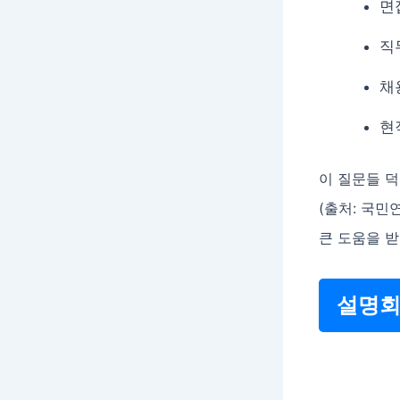
면
직
채
현
이 질문들 
(출처: 국민
큰 도움을 받
설명회