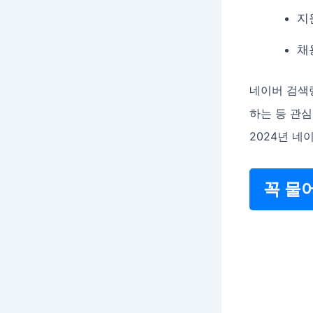
지
채
네이버 검색량
하는 등 관심
2024년 네이버
꼭 물