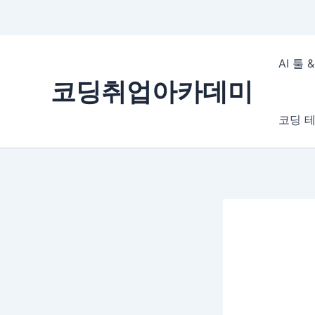
콘
텐
AI 툴
츠
코딩취업아카데미
로
건
코딩 테
너
뛰
기