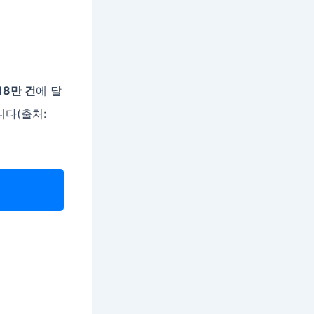
18만 건
에 달
니다(출처: