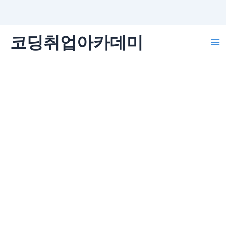
콘
코딩취업아카데미
텐
Ma
츠
로
Me
건
너
뛰
기