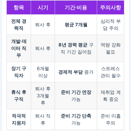
항목
시기
기간·비용
주의사항
전체 경
심리적 부
퇴사 후
평균 7개월
력직
담 주의
개발·데
8년 경력 평균
구
역량 강화
이터 직
퇴사 후
직 기간 길어짐
필요
무
장기 구
6개월
스트레스
경제적 부담
증가
직자
이상
관리 필수
퇴사 후
휴식 후
준비 기간 연장
재취업 계
3개월
구직
가능
획 중요
후
적극적
퇴사 직
준비 기간 단축
준비 미흡
지원자
후
가능
주의