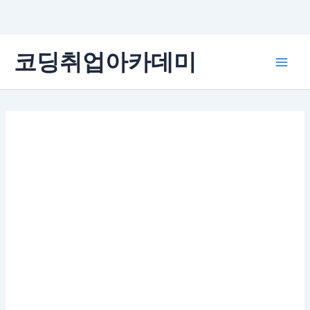
콘
코딩취업아카데미
텐
Main
츠
로
Men
건
너
뛰
기