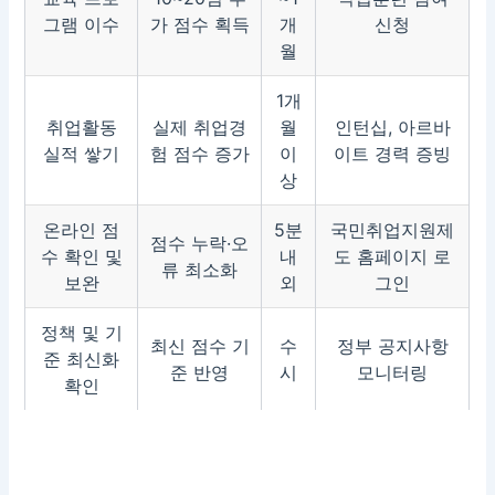
그램 이수
가 점수 획득
개
신청
월
1개
취업활동
실제 취업경
월
인턴십, 아르바
실적 쌓기
험 점수 증가
이
이트 경력 증빙
상
온라인 점
5분
국민취업지원제
점수 누락·오
수 확인 및
내
도 홈페이지 로
류 최소화
보완
외
그인
정책 및 기
최신 점수 기
수
정부 공지사항
준 최신화
준 반영
시
모니터링
확인