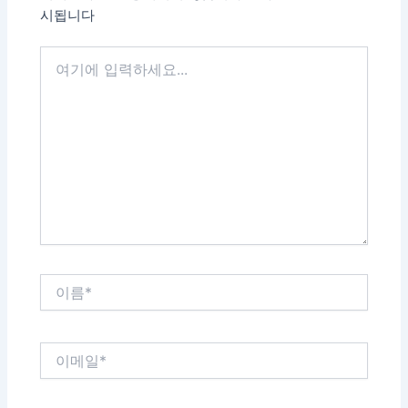
시됩니다
여
기
에
입
력
하
세
요...
이
름
*
이
메
일
*