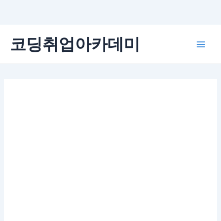
콘
코딩취업아카데미
텐
Main
츠
로
Men
건
너
뛰
기