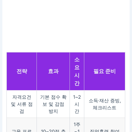
소
요
전략
효과
필요 준비
시
간
자격요건
기본 점수 확
1~2
소득·재산 증빙,
및 서류 점
보 및 감점
시
체크리스트
검
방지
간
1주
교육 프로
10~20점 추
~1
직업훈련 참여