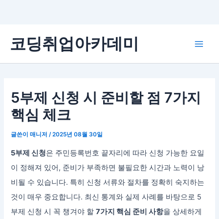
콘
코딩취업아카데미
텐
Main
츠
로
Men
건
너
5부제 신청 시 준비할 점 7가지
뛰
핵심 체크
기
글쓴이
매니저
/
2025년 08월 30일
5부제 신청
은 주민등록번호 끝자리에 따라 신청 가능한 요일
이 정해져 있어, 준비가 부족하면 불필요한 시간과 노력이 낭
비될 수 있습니다. 특히 신청 서류와 절차를 정확히 숙지하는
것이 매우 중요합니다. 최신 통계와 실제 사례를 바탕으로 5
부제 신청 시 꼭 챙겨야 할
7가지 핵심 준비 사항
을 상세하게