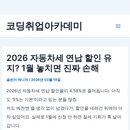
콘
코딩취업아카데미
텐
Main
츠
로
Men
건
너
2026 자동차세 연납 할인 유
뛰
지? 1월 놓치면 진짜 손해
기
글쓴이
매니저
/
2026년 03월 19일
2026년 자동차세 연납 할인율이 4.58%로 줄어듭니다. 아직
도 ‘5%는 기본’이라고 믿는 분들 많죠.
저도 예전엔 별 생각 없이 넘겼다가, 할인율 내려간 뒤에야 아
차 싶었어요. 실제로 1월에 신청 안 하면 절세 기회가 훅 날아
갑니다.