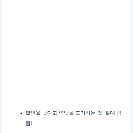
할인율 낮다고 연납을 포기하는 것. 절대 금
물!