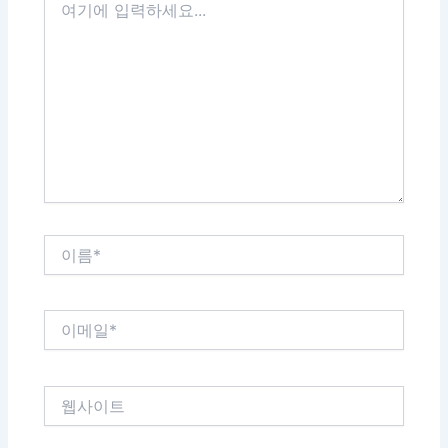
기
에
입
력
하
세
요...
이
름
*
이
메
일
*
웹
사
이