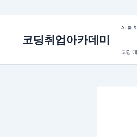
콘
텐
AI 툴
츠
코딩취업아카데미
로
건
코딩 테
너
뛰
기