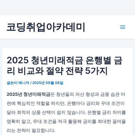
콘
코딩취업아카데미
텐
Main
츠
로
Men
건
너
2025 청년미래적금 은행별 금
뛰
리 비교와 절약 전략 5가지
기
글쓴이
매니저
/
2025년 09월 08일
2025년 청년미래적금
은 청년들의 자산 형성과 금융 습관 마
련에 핵심적인 역할을 하지만, 은행마다 금리와 우대 조건이
달라 최적의 상품 선택이 쉽지 않습니다. 은행별 금리 차이를
명확히 알고, 우대 조건을 적극 활용해 금리를 최대한 끌어올
리는 전략이 필요합니다.