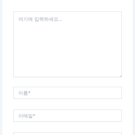
여
기
에
입
력
하
세
요...
이
름
*
이
메
일
*
웹