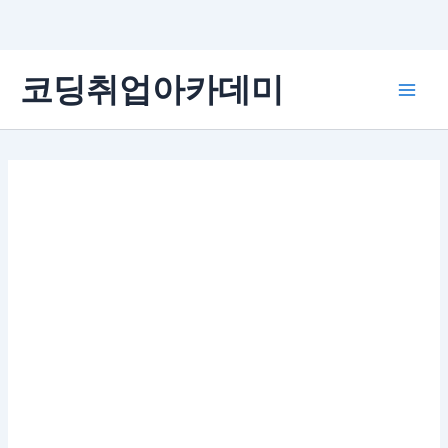
콘
코딩취업아카데미
텐
Main
츠
로
Men
건
너
뛰
기