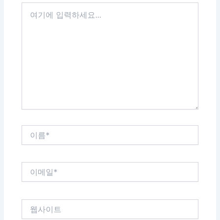
여
기
에
입
력
하
세
요...
이
름
*
이
메
일
*
웹
사