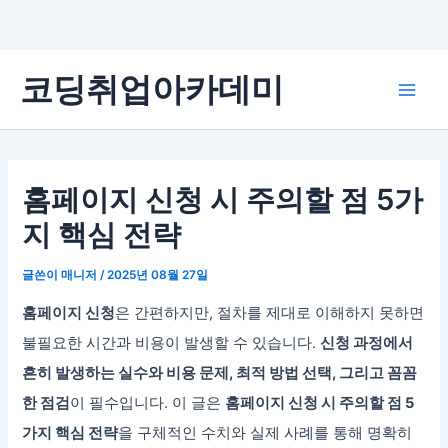
콘
코딩취업아카데미
텐
Main
츠
로
Men
건
너
홈페이지 신청 시 주의할 점 5가
뛰
지 핵심 전략
기
글쓴이
매니저
/
2025년 08월 27일
홈페이지 신청
은 간편하지만, 절차를 제대로 이해하지 못하면
불필요한 시간과 비용이 발생할 수 있습니다.
신청 과정에서
흔히 발생하는 실수와 비용 문제, 최적 방법 선택, 그리고 꼼꼼
한 점검
이 필수입니다. 이 글은
홈페이지 신청 시 주의할 점 5
가지 핵심 전략
을 구체적인 수치와 실제 사례를 통해 명확히