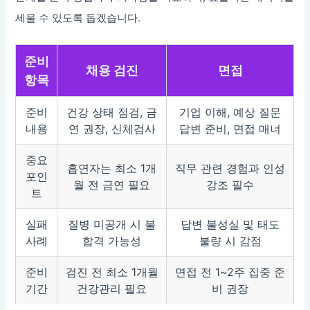
세울 수 있도록 돕겠습니다.
준비
채용 검진
면접
항목
준비
건강 상태 점검, 금
기업 이해, 예상 질문
내용
연 권장, 신체검사
답변 준비, 면접 매너
중요
흡연자는 최소 1개
직무 관련 경험과 인성
포인
월 전 금연 필요
강조 필수
트
실패
질병 미공개 시 불
답변 불성실 및 태도
사례
합격 가능성
불량 시 감점
준비
검진 전 최소 1개월
면접 전 1~2주 집중 준
기간
건강관리 필요
비 권장