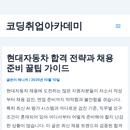
콘
코딩취업아카데미
텐
Main
츠
로
Men
건
너
현대자동차 합격 전략과 채용
뛰
준비 꿀팁 가이드
기
글쓴이
매니저
/
2025년 10월 10일
현대자동차 채용에 도전하는 많은 지원자분들이 자소서 작성
부터 채용 검진, 면접 준비까지 막막함과 불안함을 겪습니다.
특히 최신 AI 평가 시스템과 까다로운 검진 기준, 직무별 요구
조건이 혼재되어 있어 어디서부터 어떻게 준비해야 할지 난감
한 상황이 많습니다. 이 글은 최신 채용 트렌드와 검증된 합격