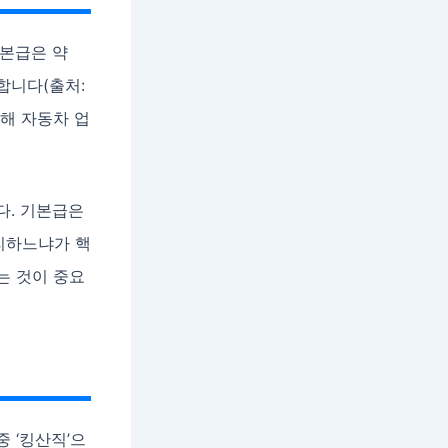
본급은 약
지합니다(출처:
달해 자동차 업
다. 기본급은
리하느냐가 핵
는 것이 중요
 ‘킹산직’으