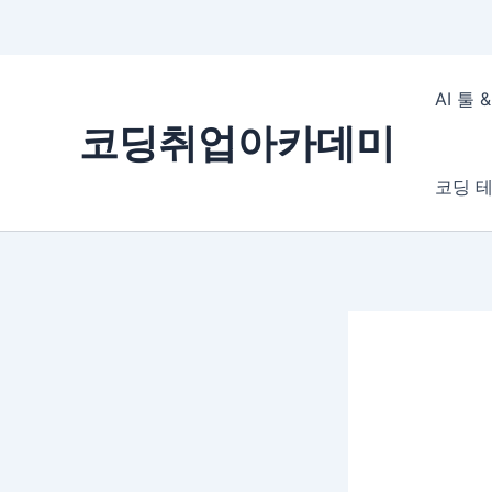
콘
텐
AI 툴
츠
코딩취업아카데미
로
건
코딩 테
너
뛰
기