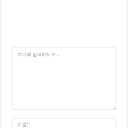
여
기
에
입
력
하
세
요...
이
름