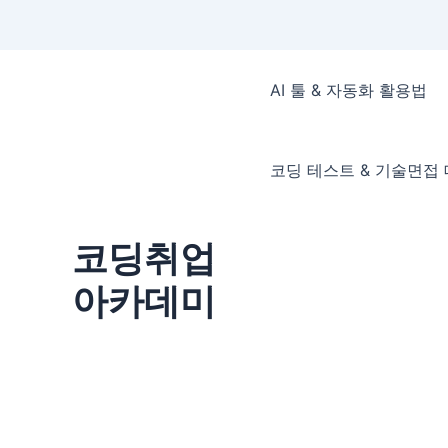
콘
텐
AI 툴 & 자동화 활용법
츠
로
건
코딩 테스트 & 기술면접
너
뛰
기
코딩취업
아카데미