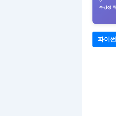
✓
수강생 취
파이썬