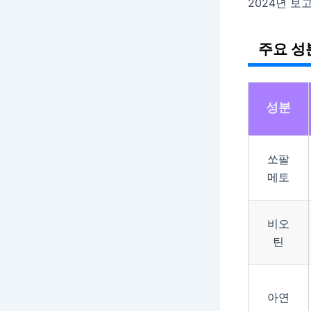
2024년 보고
주요 성
성분
쏘팔
메토
비오
틴
아연