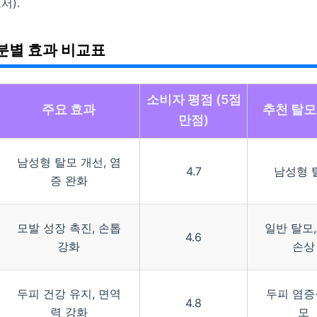
서).
분별 효과 비교표
소비자 평점 (5점
주요 효과
추천 탈모
만점)
남성형 탈모 개선, 염
4.7
남성형 
증 완화
모발 성장 촉진, 손톱
일반 탈모,
4.6
강화
손상
두피 건강 유지, 면역
두피 염증
4.8
력 강화
모