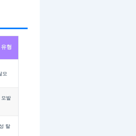
 유형
탈모
 모발
성 탈