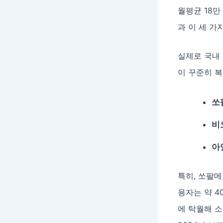
월평균 18만
과 이 세 가
실제로 국내 
이 꾸준히 복
쏘
비
아
특히, 쏘팔메
용자는 약 4
에 탁월해 소