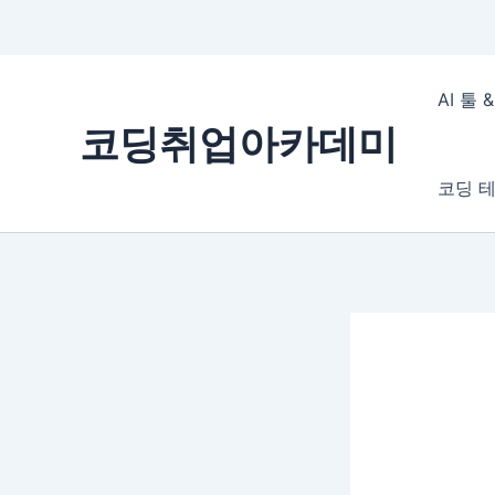
콘
텐
AI 툴
츠
코딩취업아카데미
로
건
코딩 테
너
뛰
기