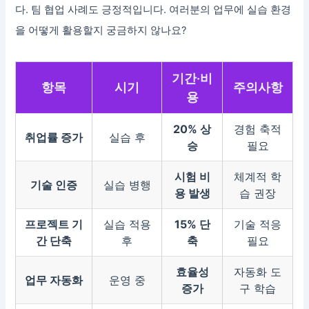
다. 팀 협업 사례도 긍정적입니다. 여러분의 업무에 실습 환경
을 어떻게 활용할지 궁금하지 않나요?
기간·비
항목
시기
주의사항
용
20% 상
경험 축적
취업률 증가
실습 후
승
필요
시험 비
체계적 학
기술 인증
실습 병행
용 발생
습 권장
프로젝트 기
실습 적용
15% 단
기술 적응
간 단축
후
축
필요
효율성
자동화 도
업무 자동화
운영 중
증가
구 학습