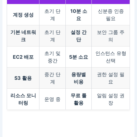
초기 단
10분 소
신분증 인증
계정 생성
계
요
필요
기본 네트워
초기 단
설정 간
보안 그룹 주
크
계
단
의
초기 및
인스턴스 유형
EC2 배포
5분 소요
중간
선택
중간 단
용량별
권한 설정 필
S3 활용
계
비용
요
리소스 모니
무료 툴
알림 설정 권
운영 중
터링
활용
장