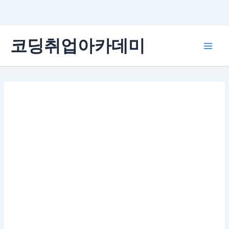
콘
코딩취업아카데미
텐
Main
츠
로
Men
건
너
뛰
기