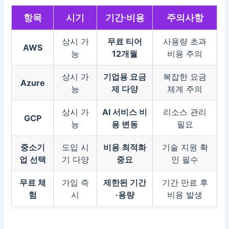
항목
시기
기간·비용
주의사항
상시 가
무료 티어
사용량 초과
AWS
능
12개월
비용 주의
상시 가
기업용 요금
복잡한 요금
Azure
능
제 다양
체계 주의
상시 가
AI 서비스 비
리소스 관리
GCP
능
용 변동
필요
중소기
도입 시
비용 최적화
기술 지원 확
업 선택
기 다양
중요
인 필수
무료 체
가입 즉
제한된 기간
기간 만료 후
험
시
·용량
비용 발생