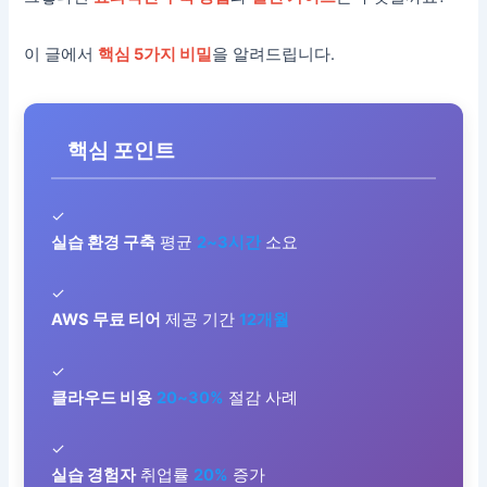
이 글에서
핵심 5가지 비밀
을 알려드립니다.
핵심 포인트
✓
실습 환경 구축
평균
2~3시간
소요
✓
AWS 무료 티어
제공 기간
12개월
✓
클라우드 비용
20~30%
절감 사례
✓
실습 경험자
취업률
20%
증가