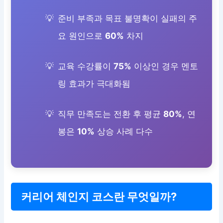
준비 부족과 목표 불명확이 실패의 주
요 원인으로
60%
차지
교육 수강률이
75%
이상인 경우 멘토
링 효과가 극대화됨
직무 만족도는 전환 후 평균
80%
, 연
봉은
10%
상승 사례 다수
커리어 체인지 코스란 무엇일까?