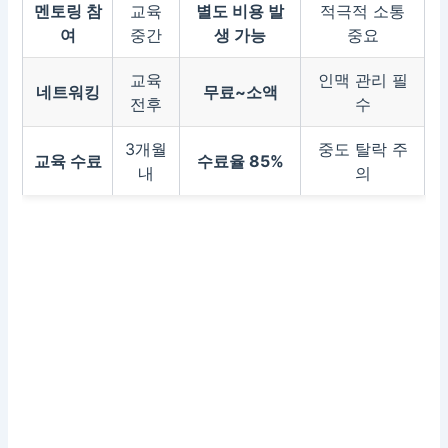
멘토링 참
교육
별도 비용 발
적극적 소통
여
중간
생 가능
중요
교육
인맥 관리 필
네트워킹
무료~소액
전후
수
3개월
중도 탈락 주
교육 수료
수료율 85%
내
의