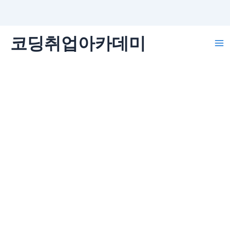
콘
코딩취업아카데미
텐
Ma
츠
로
Me
건
너
뛰
기