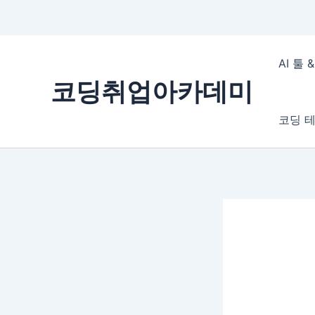
콘
텐
AI 툴
츠
코딩취업아카데미
로
건
코딩 테
너
뛰
기