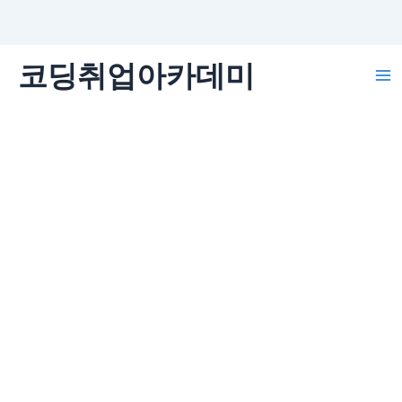
콘
코딩취업아카데미
텐
Ma
츠
로
Me
건
너
뛰
기