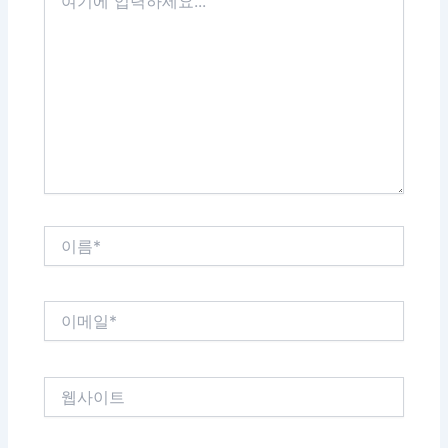
기
에
입
력
하
세
요...
이
름
*
이
메
일
*
웹
사
이
트