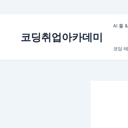
콘
텐
AI 툴
츠
코딩취업아카데미
로
건
코딩 테
너
뛰
기