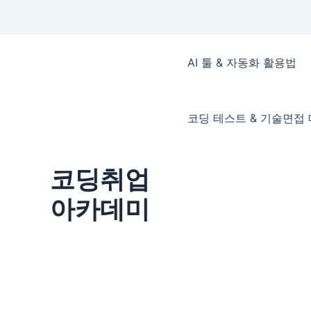
콘
텐
AI 툴 & 자동화 활용법
츠
로
건
코딩 테스트 & 기술면접
너
뛰
기
코딩취업
아카데미