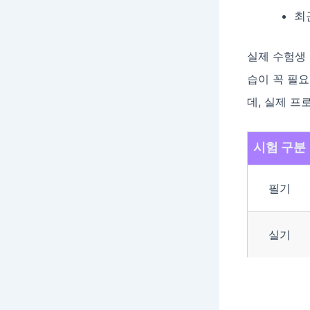
최
실제 수험생
습이 꼭 필
데, 실제 프
시험 구분
필기
실기