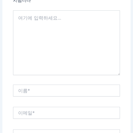
시됩니다
여
기
에
입
력
하
세
요...
이
름
*
이
메
일
*
웹