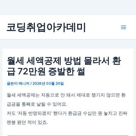
콘
코딩취업아카데미
텐
Main
츠
로
Men
건
너
월세 세액공제 방법 몰라서 환
뛰
급 72만원 증발한 썰
기
글쓴이
매니저
/
2026년 03월 20일
월세 세액공제는 자동으로 안 돼서 제대로 챙기지 않으면 환
급금을 통째로 날릴 수 있어요.
저도 ‘자동 반영되겠지’ 했다가 환급금 수십만 원 놓치고 진짜
멘붕 왔던 적이 있죠.