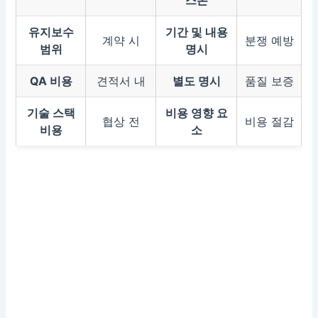
스톤
유지보수
기간 및 내용
계약 시
분쟁 예방
범위
명시
QA 비용
견적서 내
별도 명시
품질 보증
기술 스택
비용 영향 요
협상 전
비용 절감
비용
소