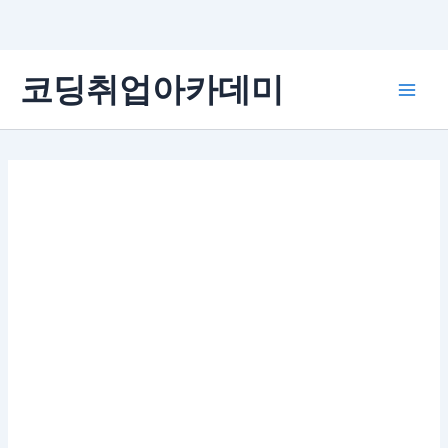
콘
코딩취업아카데미
텐
Main
츠
로
Men
건
너
뛰
기