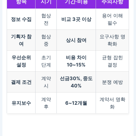
항목
시기
기간·비용
주의사항
협상
용어 이해
정보 수집
비교 3곳 이상
전
필수
기획자 참
협상
요구사항 명
상시 참여
여
중
확화
우선순위
초기
비용 차이
균형 잡힌
설정
단계
10~15%
결정
계약
선금30%, 중도
결제 조건
분쟁 예방
시
40%
계약
계약서 명확
유지보수
6~12개월
후
화