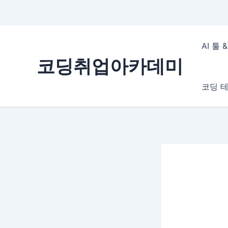
콘
텐
AI 툴
츠
코딩취업아카데미
로
건
코딩 테
너
뛰
기