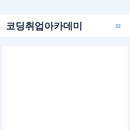
콘
코딩취업아카데미
텐
Main
츠
로
Men
건
너
뛰
기