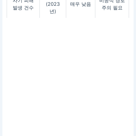
사기 피해
비공식 경로
(2023
매우 낮음
발생 건수
주의 필요
년)