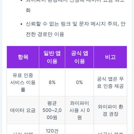
화
신뢰할 수 없는 링크 및 문자 메시지 주의, 안
전한 경로만 이용
일반 앱
공식 앱
항목
비고
이용
이용
유료 인증
공식 앱은 무
서비스 이용
8%
0%
료 인증 제공
률
평균
와이파이
와이파이 환
데이터 요금
500~2,0
사용 시 0
경 권장
00원
원
120건