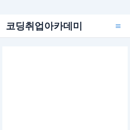
콘
코딩취업아카데미
텐
Main
츠
로
Men
건
너
뛰
기