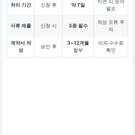
지연 시 문의
처리 기간
신청 후
약 7일
필요
작성 오류 주
서류 제출
신청 시
3종 필수
의
계약서 작
3~12개월
이자·수수료
승인 후
성
할부
확인