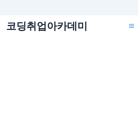
콘
코딩취업아카데미
텐
Ma
츠
로
Me
건
너
뛰
기