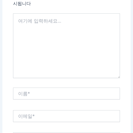
시됩니다
여
기
에
입
력
하
세
요...
이
름
*
이
메
일
*