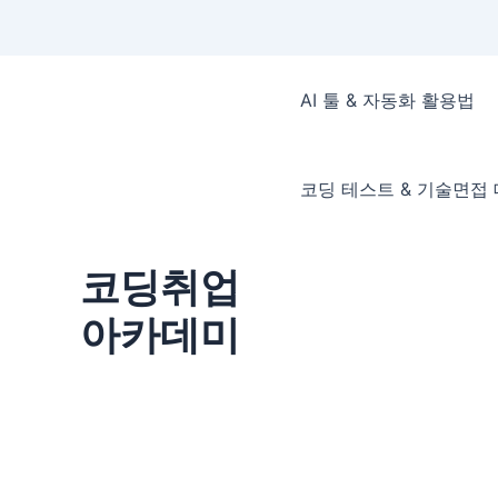
콘
텐
AI 툴 & 자동화 활용법
츠
로
건
코딩 테스트 & 기술면접
너
뛰
기
코딩취업
아카데미