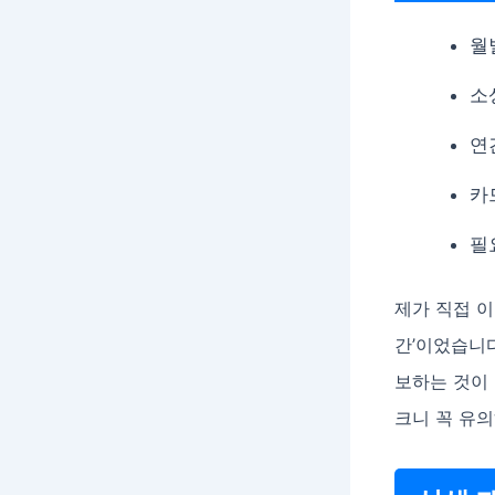
월
소
연
카
필
제가 직접 이
간’이었습니다
보하는 것이 
크니 꼭 유