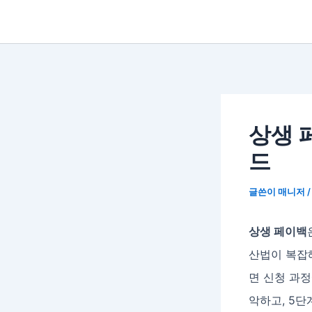
상생 
드
글쓴이
매니저
상생 페이백
산법이 복잡
면 신청 과정
악하고, 5