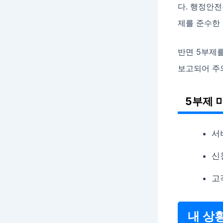
다. 행정안전
제를 준수한
반면 5부제를
보고되어 주
5부제 
서
신
고
내 상