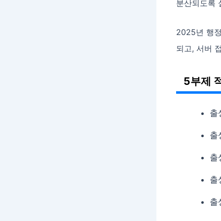
분산되도록 
2025년 행
되고, 서버 
5부제 
출
출
출
출
출