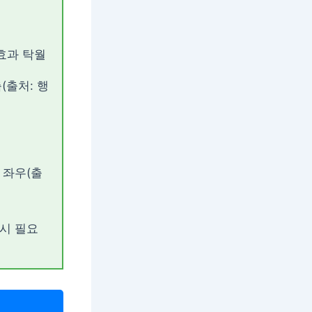
효과 탁월
(출처: 행
 좌우(출
시 필요