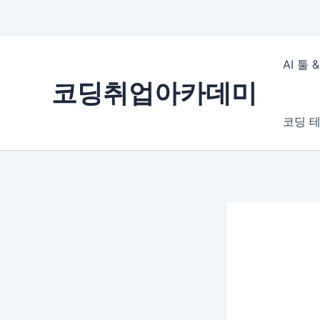
콘
텐
AI 툴
츠
코딩취업아카데미
로
건
코딩 테
너
뛰
기