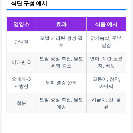
식단 구성 예시
영양소
효과
식품 예시
모발 케라틴 생성 필
닭가슴살, 두부,
단백질
수
달걀
모발 성장 촉진, 탈모
연어, 계란 노른
비타민 D
위험 감소
자, 버섯
오메가-3
고등어, 참치,
두피 염증 완화
지방산
아마씨
모발 성장 촉진, 탈모
시금치, 간, 콩
철분
예방
류