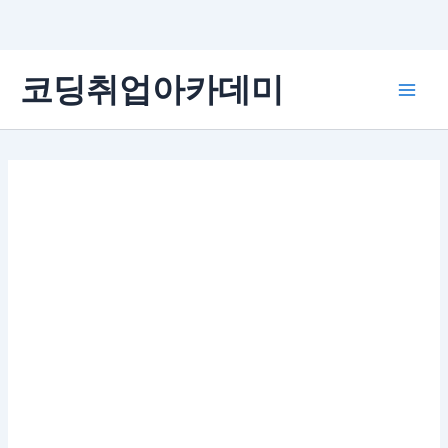
콘
코딩취업아카데미
텐
Main
츠
로
Men
건
너
뛰
기