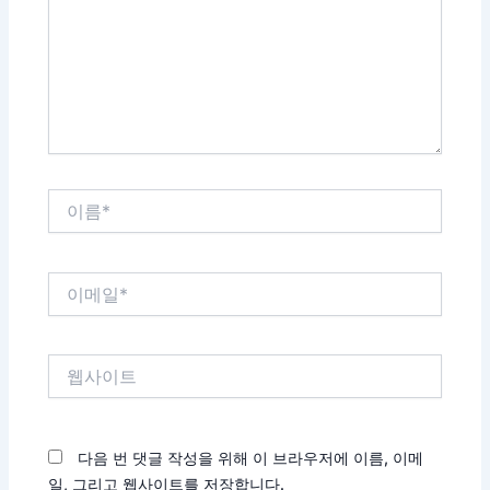
력
하
세
요...
이
름
*
이
메
일
*
웹
사
이
트
다음 번 댓글 작성을 위해 이 브라우저에 이름, 이메
일, 그리고 웹사이트를 저장합니다.