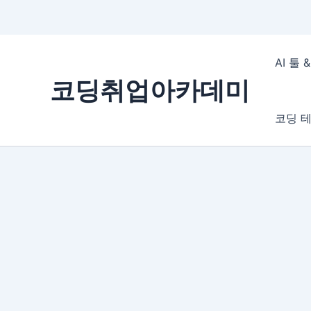
콘
텐
AI 툴
츠
코딩취업아카데미
로
건
코딩 테
너
뛰
기