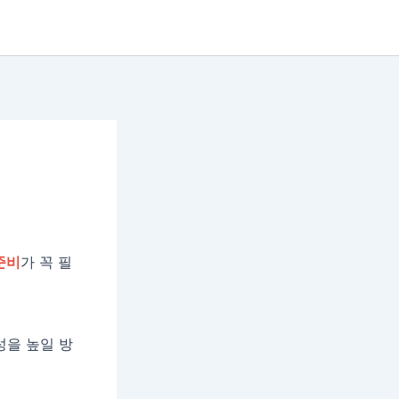
준비
가 꼭 필
성을 높일 방