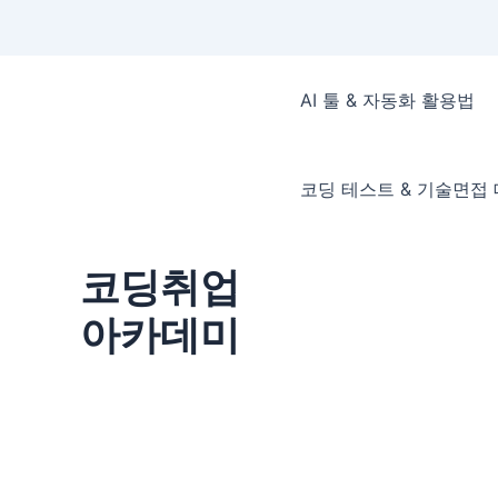
콘
텐
AI 툴 & 자동화 활용법
츠
로
건
코딩 테스트 & 기술면접
너
뛰
기
코딩취업
아카데미