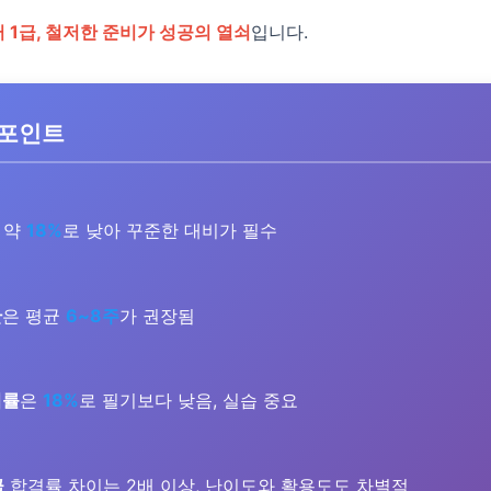
1급, 철저한 준비가 성공의 열쇠
입니다.
 포인트
 약
18%
로 낮아 꾸준한 대비가 필수
간
은 평균
6~8주
가 권장됨
격률
은
18%
로 필기보다 낮음, 실습 중요
급
합격률 차이는 2배 이상, 난이도와 활용도도 차별적