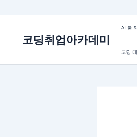
콘
텐
AI 툴
츠
코딩취업아카데미
로
건
코딩 테
너
뛰
기