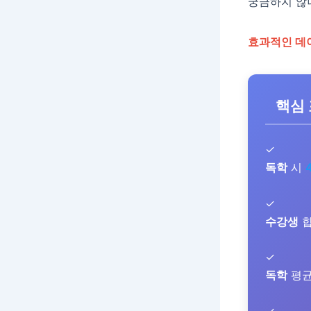
궁금하지 않
효과적인 데
핵심
✓
독학
시
✓
수강생
✓
독학
평균
✓