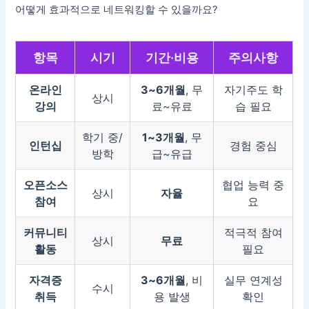
어떻게 효과적으로 네트워킹할 수 있을까요?
항목
시기
기간·비용
주의사항
온라인
3~6개월
, 무
자기주도 학
상시
강의
료~유료
습 필요
학기 중/
1~3개월
, 무
인턴십
경험 중심
방학
급~유급
오픈소스
협업 능력 중
상시
자율
참여
요
커뮤니티
적극적 참여
상시
무료
활동
필요
자격증
3~6개월
, 비
실무 연계성
수시
취득
용 발생
확인