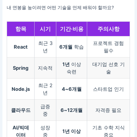
내 연봉을 높이려면 어떤 기술을 언제 배워야 할까요?
항목
시기
기간·비용
주의사항
최근 3
프로젝트 경험
React
6개월
학습
년
필수
1년
이상
대기업 선호 기
Spring
지속적
숙련
술
최근 2
Node.js
4~6개월
스타트업 인기
년
급증
클라우드
6~12개월
자격증 필요
중
AI/빅데
성장
기초 수학 지식
1년 이상
이터
중
중요