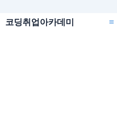
콘
코딩취업아카데미
텐
Ma
츠
로
Me
건
너
뛰
기