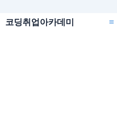
콘
코딩취업아카데미
텐
Ma
츠
로
Me
건
너
뛰
기