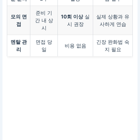
준비 기
모의 면
10회 이상
실
실제 상황과 유
간 내 상
접
시 권장
사하게 연습
시
멘탈 관
면접 당
긴장 완화법 숙
비용 없음
리
일
지 필요