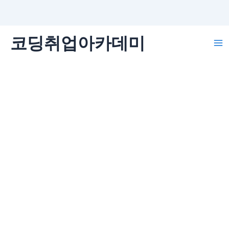
콘
코딩취업아카데미
텐
Ma
츠
로
Me
건
너
뛰
기