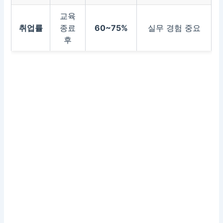
교육
취업률
종료
60~75%
실무 경험 중요
후