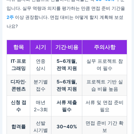
입니다. 실무 역량과 의지를 평가하는 만큼 면접 준비 기간을
2주
이상 권장합니다. 면접 대비는 어떻게 할지 계획해 보셨
나요?
항목
시기
기간·비용
주의사항
IT·프로
연중
5~6개월,
실무 프로젝트 참
그래밍
상시
전액 지원
여 필수
디자인·
분기별
5~6개월,
프로젝트 기반 실
콘텐츠
접수
전액 지원
습 비율 높음
신청 접
매년
서류 제출
서류 및 면접 준비
수
2~3회
필수
필요
선발
면접 준비 기간 확
합격률
30~40%
시기별
보