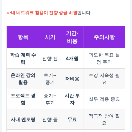
사내 네트워크 활용이 전향 성공 비결
입니다.
기간·
항목
시기
주의사항
비용
학습 계획 수
과도한 목표 설
전향 전
4개월
립
정 주의
온라인 강의
초기~
수강 지속성 필
저비용
활용
중기
요
프로젝트 경
중기~
시간 투
실무 적용 중요
험
후기
자
적극적 참여 필
사내 멘토링
전향 중
무료
요