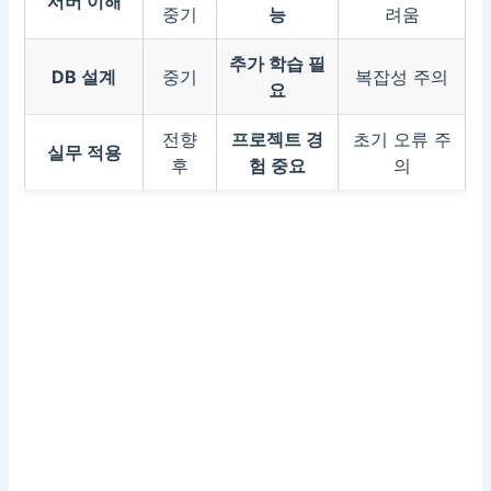
서버 이해
중기
능
려움
추가 학습 필
DB 설계
중기
복잡성 주의
요
전향
프로젝트 경
초기 오류 주
실무 적용
후
험 중요
의