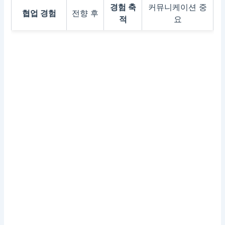
경험 축
커뮤니케이션 중
협업 경험
전향 후
적
요