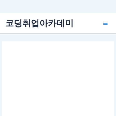
콘
코딩취업아카데미
텐
Main
츠
로
Men
건
너
뛰
기