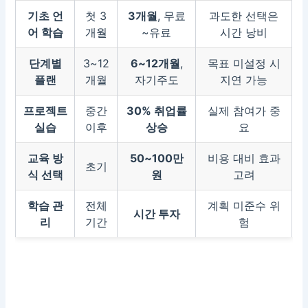
기초 언
첫 3
3개월
, 무료
과도한 선택은
어 학습
개월
~유료
시간 낭비
단계별
3~12
6~12개월
,
목표 미설정 시
플랜
개월
자기주도
지연 가능
프로젝트
중간
30% 취업률
실제 참여가 중
실습
이후
상승
요
교육 방
50~100만
비용 대비 효과
초기
식 선택
원
고려
학습 관
전체
계획 미준수 위
시간 투자
리
기간
험