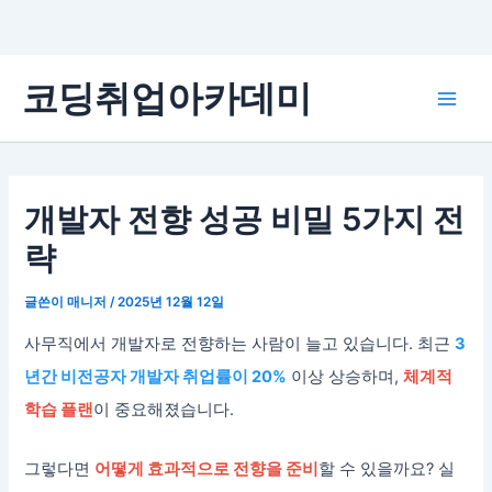
콘
코딩취업아카데미
텐
Main
츠
로
Men
건
너
개발자 전향 성공 비밀 5가지 전
뛰
략
기
글쓴이
매니저
/
2025년 12월 12일
사무직에서 개발자로 전향하는 사람이 늘고 있습니다. 최근
3
년간 비전공자 개발자 취업률이 20%
이상 상승하며,
체계적
학습 플랜
이 중요해졌습니다.
그렇다면
어떻게 효과적으로 전향을 준비
할 수 있을까요? 실