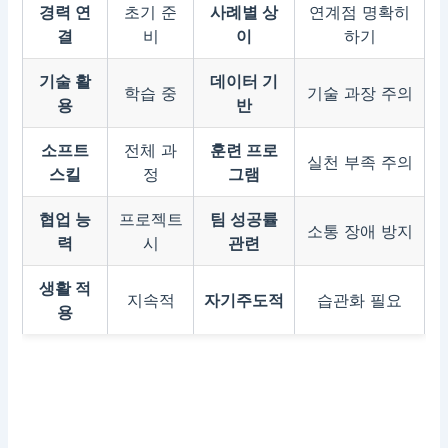
경력 연
초기 준
사례별 상
연계점 명확히
결
비
이
하기
기술 활
데이터 기
학습 중
기술 과장 주의
용
반
소프트
전체 과
훈련 프로
실천 부족 주의
스킬
정
그램
협업 능
프로젝트
팀 성공률
소통 장애 방지
력
시
관련
생활 적
지속적
자기주도적
습관화 필요
용