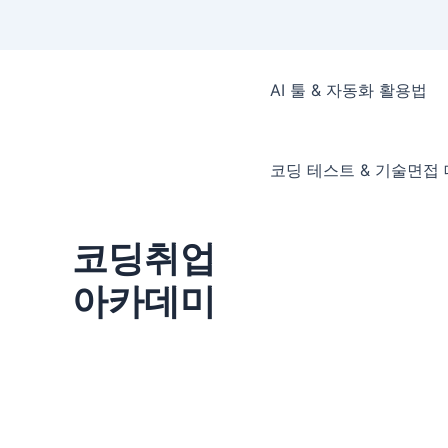
콘
텐
AI 툴 & 자동화 활용법
츠
로
건
코딩 테스트 & 기술면접
너
뛰
기
코딩취업
아카데미