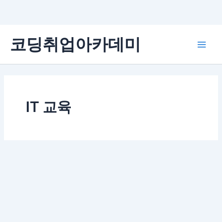
콘
코딩취업아카데미
텐
Main
츠
로
Men
건
너
뛰
IT 교육
기