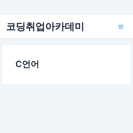
콘
코딩취업아카데미
텐
Main
츠
로
Men
건
너
뛰
C언어
기