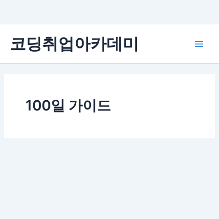
콘
코딩취업아카데미
텐
Main
츠
로
Men
건
너
뛰
100일 가이드
기