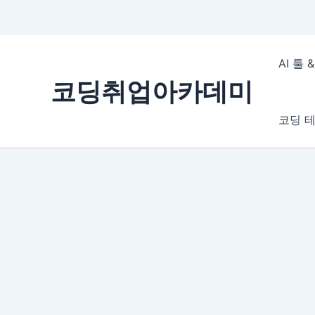
콘
텐
AI 툴
츠
코딩취업아카데미
로
건
코딩 테
너
뛰
기