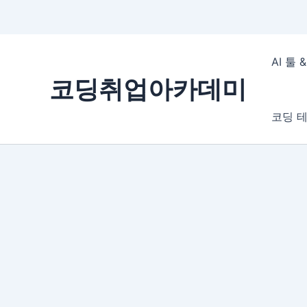
콘
텐
AI 툴
츠
코딩취업아카데미
로
건
코딩 테
너
뛰
기