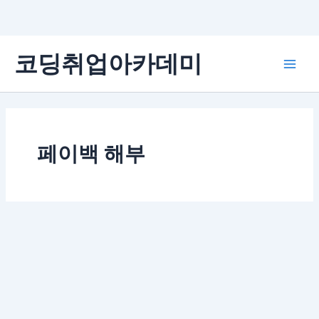
콘
코딩취업아카데미
텐
Main
츠
로
Men
건
너
뛰
페이백 해부
기