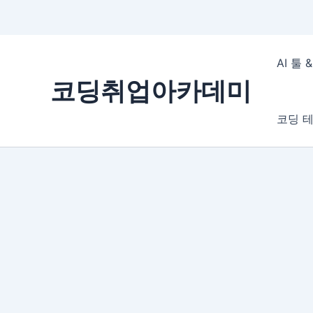
콘
텐
AI 툴
츠
코딩취업아카데미
로
건
코딩 테
너
뛰
기