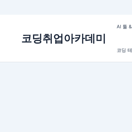
콘
텐
AI 툴
츠
코딩취업아카데미
로
건
코딩 테
너
뛰
기