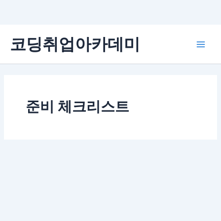
콘
코딩취업아카데미
텐
Main
츠
로
Men
건
너
뛰
준비 체크리스트
기