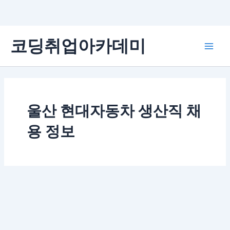
콘
코딩취업아카데미
텐
Main
츠
로
Men
건
너
뛰
울산 현대자동차 생산직 채
기
용 정보